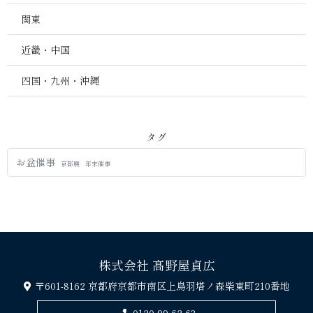
関東
近畿・中国
四国・九州・沖縄
タグ
お盆催事
京都展
年末催事
株式会社 髙野屋貞広
〒601-8162 京都府京都市南区上鳥羽塔ノ森柴東町210番地